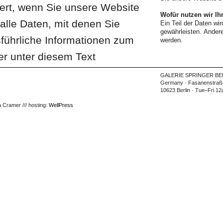
ert, wenn Sie unsere Website
Wofür nutzen wir Ih
lle Daten, mit denen Sie
Ein Teil der Daten wir
gewährleisten. Ander
sführliche Informationen zum
werden.
r unter diesem Text
GALERIE SPRINGER BE
Germany · Fasanenstraße
10623 Berlin · Tue–Fri 1
a Cramer /// hosting:
WellPress