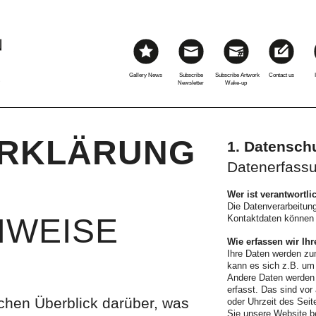
Gallery News
Subscribe
Subscribe Artwork
Contact us
S
Newsletter
Wake‑up
ERKLÄRUNG
1. Datenschu
Datenerfassu
Wer ist verantwortli
Die Datenverarbeitung
NWEISE
Kontaktdaten können
Wie erfassen wir Ih
Ihre Daten werden zum
kann es sich z.B. um 
Andere Daten werden
erfasst. Das sind vor
chen Überblick darüber, was
oder Uhrzeit des Seit
Sie unsere Website be