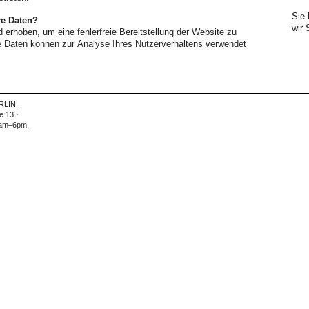
Sie
re Daten?
wir 
d erhoben, um eine fehlerfreie Bereitstellung der Website zu
e Daten können zur Analyse Ihres Nutzerverhaltens verwendet
RLIN.
 13 ·
2am–6pm,