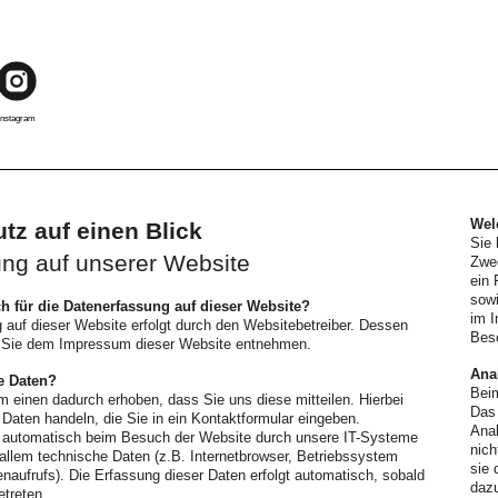
Instagram
Wel
tz auf einen Blick
Sie 
ng auf unserer Website
Zwe
ein 
sowi
ch für die Datenerfassung auf dieser Website?
im 
 auf dieser Website erfolgt durch den Websitebetreiber. Dessen
Bes
 Sie dem Impressum dieser Website entnehmen.
Ana
re Daten?
Beim
 einen dadurch erhoben, dass Sie uns diese mitteilen. Hierbei
Das
Daten handeln, die Sie in ein Kontaktformular eingeben.
Anal
 automatisch beim Besuch der Website durch unsere IT-Systeme
nich
 allem technische Daten (z.B. Internetbrowser, Betriebssystem
sie 
enaufrufs). Die Erfassung dieser Daten erfolgt automatisch, sobald
dazu
treten.